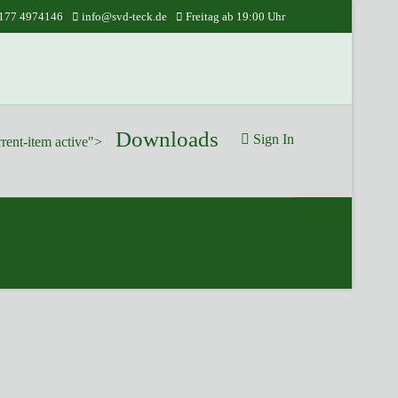
177 4974146
info@svd-teck.de
Freitag ab 19:00 Uhr
Downloads
Sign In
rrent-item active">