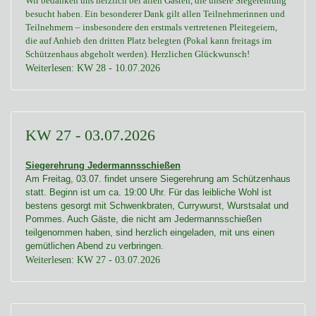
Wir bedanken uns herzlich bei allen Gästen
, die unsere Siegerehrung
besucht haben. Ein besonderer Dank gilt allen
Teilnehmerinnen und
Teilnehmern
– insbesondere
den erstmals vertretenen
Pleitegeiern,
die
auf Anhieb
den dritten Platz belegten
(
Pokal kann freitags im
Schützenhaus abgeholt werden)
. Herzlichen Glückwunsch!
Weiterlesen: KW 28 - 10.07.2026
KW 27 - 03.07.2026
Siegerehrung Jedermannsschießen
Am Freitag, 03.07. findet unsere Siegerehrung am Schützenhaus
statt. Beginn ist um ca. 19:00 Uhr. Für das leibliche Wohl ist
bestens gesorgt mit Schwenkbraten, Currywurst, Wurstsalat und
Pommes. Auch Gäste, die nicht am Jedermannsschießen
teilgenommen haben, sind herzlich eingeladen, mit uns einen
gemütlichen Abend zu verbringen.
Weiterlesen: KW 27 - 03.07.2026