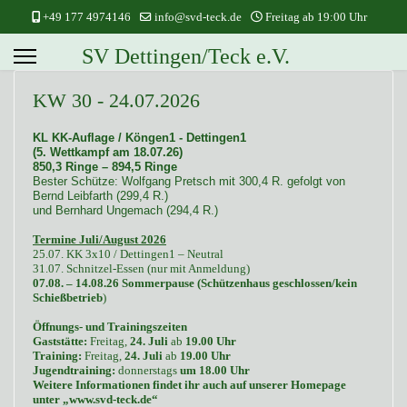
+49 177 4974146
info@svd-teck.de
Freitag ab 19:00 Uhr
SV Dettingen/Teck e.V.
KW 30 - 24.07.2026
KL KK-Auflage / Köngen1 - Dettingen1
(5. Wettkampf am 18.07.26)
850,3 Ringe – 894,5 Ringe
Bester Schütze: Wolfgang Pretsch mit 300,4 R. gefolgt von
Bernd Leibfarth (299,4 R.)
und Bernhard Ungemach (294,4 R.)
Termine Juli/August 2026
25.07. KK 3x10 / Dettingen1 – Neutral
31.07. Schnitzel-Essen (nur mit Anmeldung)
07.08. – 14.08.26 Sommerpause (Schützenhaus geschlossen/kein
Schießbetrieb
)
Öffnungs- und Trainingszeiten
Gaststätte:
Freitag,
24. Juli
ab
19.00 Uhr
Training:
Freitag,
24. Juli
ab
19.00 Uhr
Jugendtraining:
donnerstags
um
18.00 Uhr
Weitere Informationen findet ihr auch auf unserer Homepage
unter „www.svd-teck.de“