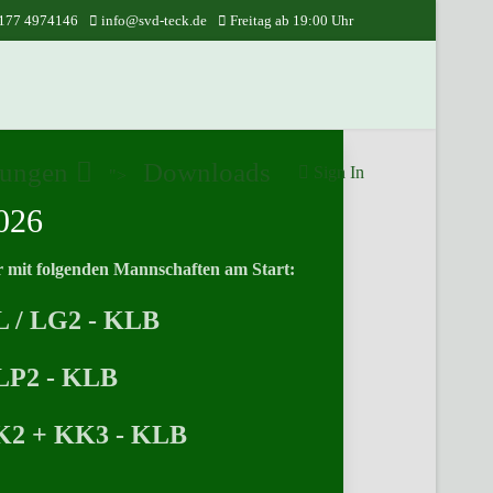
177 4974146
info@svd-teck.de
Freitag ab 19:00 Uhr
tungen
Downloads
Sign In
">
026
r mit folgenden Mannschaften am Start:
L / LG2 - KLB
/ LP2 - KLB
K2 + KK3 - KLB