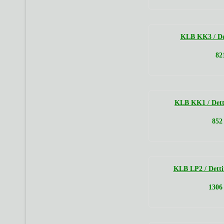
KLB KK3 / Det
82
KLB KK1 / Dett
852
KLB LP2 / Detti
1306 