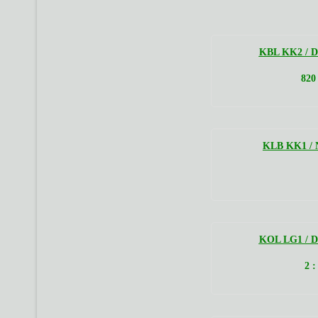
KBL KK2 / De
820
KLB KK1 / N
KOL LG1 / De
2 :