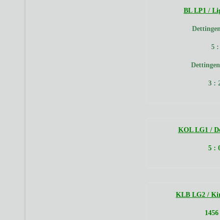
BL LP1 / Li
Dettingen
5 
Dettinge
3 :
KOL LG1 / De
5 :
KLB LG2 / Kir
1456 