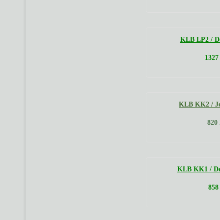
KLB LP2 / De
1327 
KLB KK2 / Je
820 
KLB KK1 / Det
858