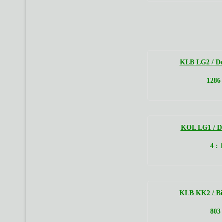
KLB LG2 / Det
1286 
KOL LG1 / De
4 :
KLB KK2 / Bis
803