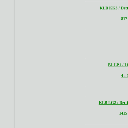
KLB KK3 / Dett
817
BL LP1 / Li
4 :
KLB LG2 / Detti
1415 