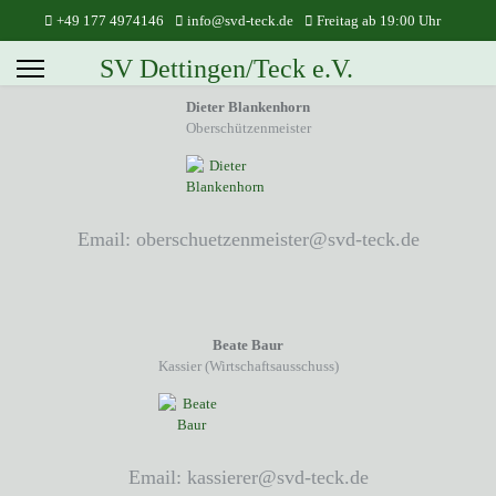
+49 177 4974146
info@svd-teck.de
Freitag ab 19:00 Uhr
SV Dettingen/Teck e.V.
Dieter Blankenhorn
Oberschützenmeister
Email: oberschuetzenmeister@svd-teck.de
Beate Baur
Kassier (Wirtschaftsausschuss)
Email: kassierer@svd-teck.de